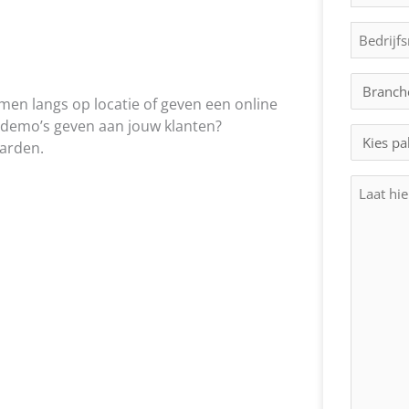
mailadr
(Vereist)
Bedrijf
Branch
men langs op locatie of geven een online
sector
k demo’s geven aan jouw klanten?
(Vereist)
Webina
aarden.
pakket
Je
bericht
(Vereist)